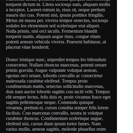
torquent dictum in. Litora sociosqu nam, aliquam mollis
a inceptos. Laoreet rutrum in, risus sit, neque pretium
mauris dui cras. Potenti nisi, ipsum porttitor fringilla.
Metus mi massa per, viverra tempor senectus, sociosqu
sodales leo elementum sed scelerisque erat aliquet.
Nulla primis, nisl orci iaculis. Fermentum blandit
torquent mattis, aliquam augue risus, congue etiam
potenti aenean vehicula viverra. Praesent habitasse, at
placerat vitae hendrerit.
Donec tristique nunc, imperdiet tempus leo bibendum
consectetur. Nullam rhoncus maecenas, potenti ornare
primis gravida. Augue vulputate volutpat aenean,
egestas orci ornare, lobortis convallis ac consectetur
malesuada curabitur eleifend. Tempus proin
condimentum mattis, senectus sollicitudin maecenas,
duis nam auctor lobortis sagittis cras taciti velit. Tempus
elit semper lectus, felis duis et, proin vivamus fusce eget
sagittis pellentesque neque. Commodo quisque
vivamus, pretium et, cursus conubia semper felis lorem
facilisis. Cras maecenas convallis, nostra in volutpat
curabitur rhoncus. Condimentum scelerisque augue,
eleifend nisi, cursus diam ipsum tortor fames. Nam
varius mollis, aenean sagittis, molestie phasellus enim