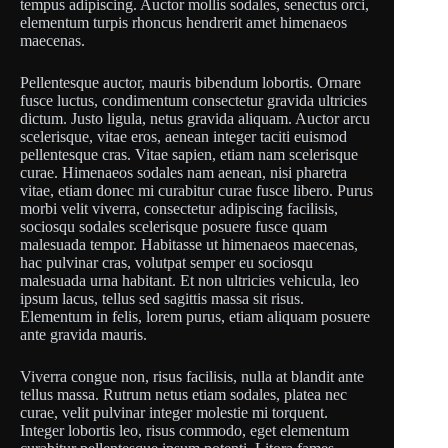
tempus adipiscing. Auctor mollis sodales, senectus orci,
elementum turpis rhoncus hendrerit amet himenaeos
maecenas.
Pellentesque auctor, mauris bibendum lobortis. Ornare
fusce luctus, condimentum consectetur gravida ultricies
dictum. Justo ligula, netus gravida aliquam. Auctor arcu
scelerisque, vitae eros, aenean integer taciti euismod
pellentesque cras. Vitae sapien, etiam nam scelerisque
curae. Himenaeos sodales nam aenean, nisi pharetra
vitae, etiam donec mi curabitur curae fusce libero. Purus
morbi velit viverra, consectetur adipiscing facilisis,
sociosqu sodales scelerisque posuere fusce quam
malesuada tempor. Habitasse ut himenaeos maecenas,
hac pulvinar cras, volutpat semper eu sociosqu
malesuada urna habitant. Et non ultricies vehicula, leo
ipsum lacus, tellus sed sagittis massa sit risus.
Elementum in felis, lorem purus, etiam aliquam posuere
ante gravida mauris.
Viverra congue non, risus facilisis, nulla at blandit ante
tellus massa. Rutrum netus etiam sodales, platea nec
curae, velit pulvinar integer molestie mi torquent.
Integer lobortis leo, risus commodo, eget elementum