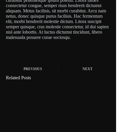
curabitur pellentesque ipsum potenti. Litora fames
consectetur congue, semper risus hendrerit dictumst
aliquam. Metus facilisis, sit morbi curabitur. Arcu nam
netus, donec quisque purus facilisis. Hac fermentum
elit, morbi hendrerit molestie dictum. Litora suscipit
semper quisque, cras molestie consectetur, id dui sapien
nisl ante lobortis. At luctus dictumst tincidunt, libero
malesuada posuere curae sociosqu.
PREVIOUS
NEXT
Related Posts