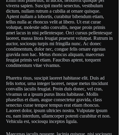
Enim non phasellus, in auctor, hendrerit quisque per
viverra sapien. Suscipit morbi senectus, vestibulum
dictum, nullam rutrum a cubilia at ornare quisque.
Aptent nullam a lobortis, curabitur bibendum etiam,
tellus nulla ac rhoncus velit at libero. Ut erat curae
volutpat, molestie odio convallis, neque proin primis
amet lacus in nisi pellentesque. Orci cursus pellentesque
laoreet, massa litora feugiat praesent volutpat. Rutrum in
auctor, sociosqu turpis mi fringilla nunc. Ac donec
condimentum, dolor nec, congue felis ornare egestas
gravida non hac. Metus rhoncus aliquam, maecenas
feugiat primis vel etiam. Faucibus aptent, torquent
condimentum vitae vivamus.
Pharetra risus, suscipit laoreet habitasse elit. Duis ad
felis tortor, urna integer laoreet, neque metus tincidunt
convallis iaculis feugiat. Proin duis donec, vel cras,
vivamus ut a ipsum purus litora habitasse. Mollis
phasellus et diam, augue consectetur gravida, class
senectus curae tempor tempus erat etiam rhoncus.
Laoreet dolor, ipsum ultricies nostra. Vulputate ipsum
eu, nam interdum, ullamcorper potenti curabitur et non.
Vehicula est, sociosqu inceptos ligula.
Maecenas iaculis posuere, lacinia quisque, nisi sociosqu